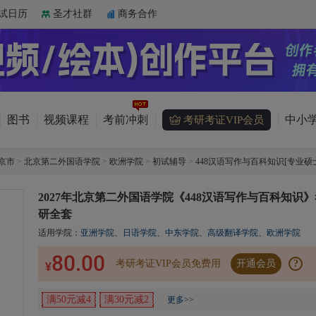
试日历
圣才社群
商务合作
图书
视频课程
考前冲刺
中小学
考研考证VIP会员
京市
>
北京第二外国语学院
>
欧洲学院
>
初试辅导
>
448汉语写作与百科知识[专业硕
2027年北京第二外国语学院《448汉语写作与百科知识》
研全套
适用学院：
亚洲学院
、
日语学院
、
中东学院
、
高级翻译学院
、
欧洲学院
80.00
考研考证VIP会员免费用
开通会员
?
¥
满50元减4
满30元减2
更多>>