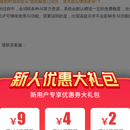
能的时候却提示“您的额度已用完，需充值后继续使用”？
的过程中，会消耗各种AI算力资源，系统会默认赠送一定的免费额度，当
后才可继续使用AI功能。需要说明的是，出现该提示并不会影响非AI功能
请联系客服：
业课
14翻译硕士（法语）[专业硕士]
215翻译硕士（德语）[专业硕士]
261英语（二外）
262日语（二外）
263法语（二外）
266西班牙语（二外）
368翻译基础（综合）（德语）[专业硕士]