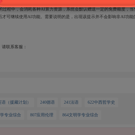
能的时候却提示“您的额度已用完，需充值后继续使用”？
的过程中，会消耗各种AI算力资源，系统会默认赠送一定的免费额度，当
后才可继续使用AI功能。需要说明的是，出现该提示并不会影响非AI功能
请联系客服：
0英语（援藏计划）
240德语
241法语
622中西哲学史
哲学专业综合
807应用伦理
864文明学专业综合