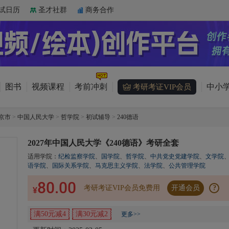
试日历
圣才社群
商务合作
图书
视频课程
考前冲刺
中小学
考研考证VIP会员
京市
>
中国人民大学
>
哲学院
>
初试辅导
>
240德语
2027年中国人民大学《240德语》考研全套
适用学院：
纪检监察学院
、
国学院
、
哲学院
、
中共党史党建学院
、
文学院
语学院
、
国际关系学院
、
马克思主义学院
、
法学院
、
公共管理学院
80.00
考研考证VIP会员免费用
开通会员
?
¥
满50元减4
满30元减2
更多>>