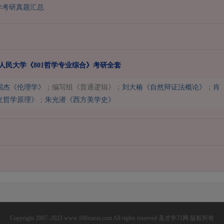
学考研真题汇总
国人民大学《801哲学专业综合》考研全套
国杰《伦理学》
；编写组《普通逻辑》；
刘大椿《自然辩证法概论》
；
肖
义哲学原理》
；
朱光潜《西方美学史》
Copyright 2007–2023 www.100xuexi.com All rights reserved 圣才学习网 版权所有