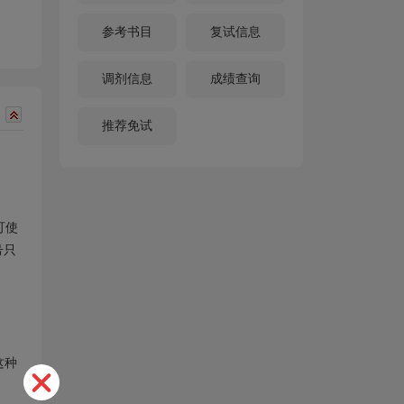
参考书目
复试信息
调剂信息
成绩查询
推荐免试
可使
号只
这种