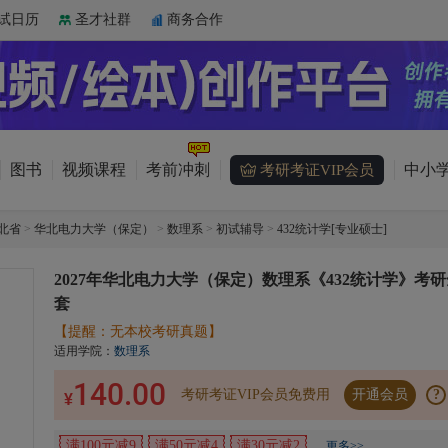
试日历
圣才社群
商务合作
图书
视频课程
考前冲刺
中小学
考研考证VIP会员
北省
>
华北电力大学（保定）
>
数理系
>
初试辅导
>
432统计学[专业硕士]
2027年华北电力大学（保定）数理系《432统计学》考研
套
【提醒：无本校考研真题】
适用学院：
数理系
140.00
考研考证VIP会员免费用
开通会员
?
¥
满100元减9
满50元减4
满30元减2
更多>>