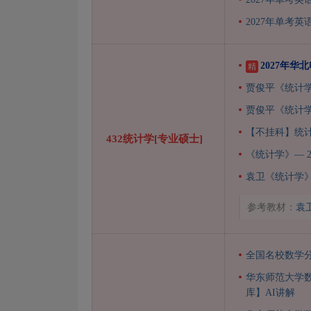
2027年单考英
2027年
精
贾俊平《统计学
贾俊平《统计
【不挂科】统
432统计学[专业硕士]
《统计学》— 
袁卫《统计学
参考教材：
袁
全国名校数学
华东师范大学
库】AI讲解