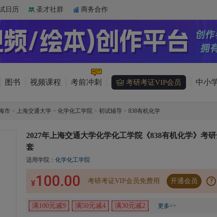
试日历
圣才社群
商务合作
图书
视频课程
考前冲刺
中小学
考研考证VIP会员
海市
>
上海交通大学
>
化学化工学院
>
初试辅导
>
838有机化学
2027年上海交通大学化学化工学院《838有机化学》考研
套
适用学院：
化学化工学院
100.00
考研考证VIP会员免费用
开通会员
?
¥
满100元减9
满50元减4
满30元减2
更多>>