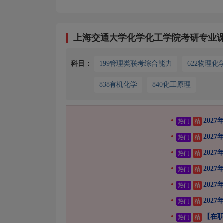
上海交通大学化学化工学院考研专业
科目：
199管理类联考综合能力
622物理化
838有机化学
840化工原理
202
热门
精
202
热门
精
202
热门
精
202
热门
精
202
热门
精
202
热门
精
【在职
热门
精