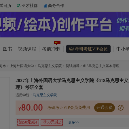
试日历
圣才社群
商务合作
图书
视频课程
考前冲刺
中小学
考研考证VIP会员
海市
>
上海外国语大学
>
马克思主义学院
>
初试辅导
>
618马克思主义基本原理
2027年上海外国语大学马克思主义学院《618马克思主义
理》考研全套
适用学院：
马克思主义学院
80.00
考研考证VIP会员免费用
开通会员
?
¥
满50元减4
满30元减2
更多>>