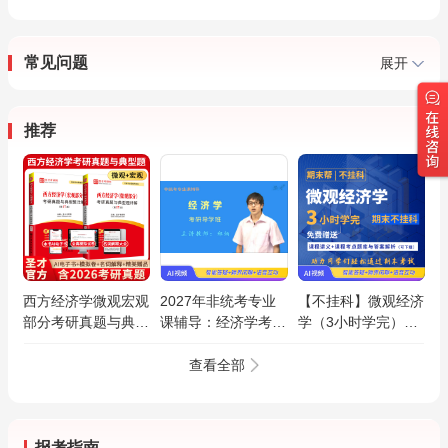
常见问题
展开
推荐
西方经济学微观宏观
2027年非统考专业
【不挂科】微观经济
部分考研真题与典型
课辅导：经济学考研
学（3小时学完）期
题详解
导学班（网授）
末速成课
查看全部
报考指南