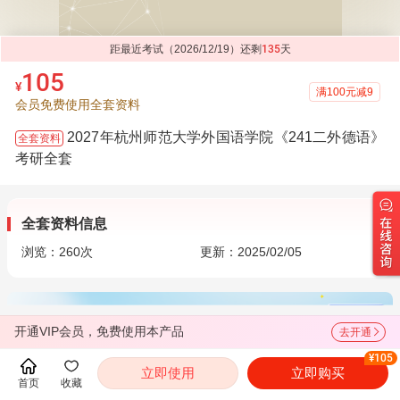
距最近考试（2026/12/19）还剩
135
天
105
¥
满100元减9
会员免费使用全套资料
2027年杭州师范大学外国语学院《241二外德语》
全套资料
考研全套
全套资料信息
浏览：
260
次
更新：2025/02/05
开通VIP会员，免费使用本产品
去开通
¥105
立即使用
立即购买
目录
首页
收藏