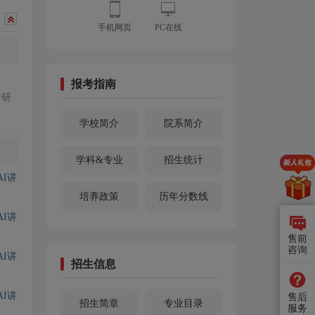
手机网页
PC在线
报考指南
考研
学校简介
院系简介
学科&专业
招生统计
I讲
培养政策
历年分数线
I讲
售前
咨询
I讲
招生信息
I讲
售后
招生简章
专业目录
服务