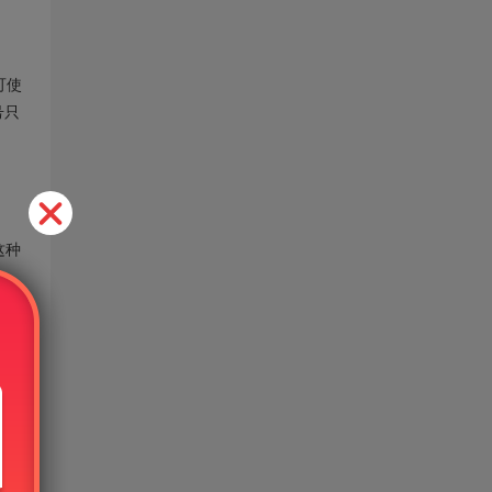
可使
号只
这种