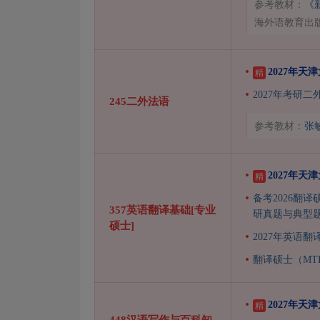
参考教材：
《
海外语教育出
2027年
精
2027年考研
245二外法语
参考教材：
张
2027年天
精
备考2026翻译
357英语翻译基础[专业
研真题与典型
硕士]
2027年英语翻
翻译硕士（MT
2027年
精
448汉语写作与百科知