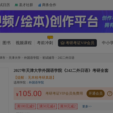
试日历
圣才社群
商务合作
图书
视频课程
考前冲刺
中小学
考研考证VIP会员
津市
>
天津大学
>
外国语学院
>
初试辅导
>
242二外日语
2027年天津大学外国语学院《242二外日语》考研全套
【提醒：无本校考研真题】
适用学院：
外国语学院
105.00
考研考证VIP会员免费用
开通会员
?
¥
满100元减9
满50元减4
满30元减2
更多>>