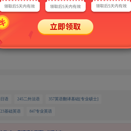
能的时候却提示“您的额度已用完，需充值后继续使用”？
的过程中，会消耗各种AI算力资源，系统会默认赠送一定的免费额度，当
后才可继续使用AI功能。需要说明的是，出现该提示并不会影响非AI功能
请联系客服：
外日语
245二外法语
357英语翻译基础[专业硕士]
723基础英语
847专业英语