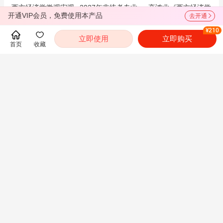
西方经济学微观宏观
2027年非统考专业
高鸿业《西方经济学
开通VIP会员，免费使用本产品
去开通
部分考研真题与典型
课辅导：经济学考研
（微观部分）》（第
题详解
导学班（网授）
8版）教材精讲班
¥210
立即使用
立即购买
查看全部
首页
收藏
报考指南
学校简介
院系简介
学科&专业
招生统计
培养政策
历年分数线
招生信息
招生简章
专业目录
参考书目
复试信息
调剂信息
成绩查询