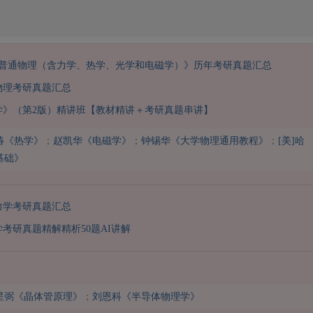
1普通物理（含力学、热学、光学和电磁学）》历年考研真题汇总
物理考研真题汇总
学》（第2版）精讲班【教材精讲＋考研真题串讲】
椿《热学》
；
赵凯华《电磁学》
；
钟锡华《大学物理通用教程》
；
[美]哈
基础》
力学考研真题汇总
学考研真题精解精析50题AI讲解
星弼《晶体管原理》
；
刘恩科《半导体物理学》