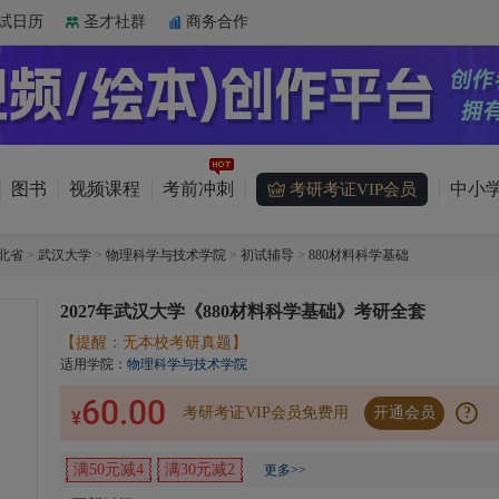
试日历
圣才社群
商务合作
图书
视频课程
考前冲刺
中小学
考研考证VIP会员
北省
>
武汉大学
>
物理科学与技术学院
>
初试辅导
>
880材料科学基础
2027年武汉大学《880材料科学基础》考研全套
【提醒：无本校考研真题】
适用学院：
物理科学与技术学院
60.00
考研考证VIP会员免费用
开通会员
?
¥
满50元减4
满30元减2
更多>>