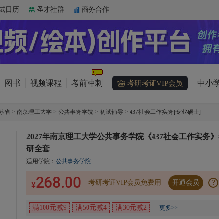
试日历
圣才社群
商务合作
图书
视频课程
考前冲刺
中小学
考研考证VIP会员
苏省
>
南京理工大学
>
公共事务学院
>
初试辅导
>
437社会工作实务[专业硕士]
2027年南京理工大学公共事务学院《437社会工作实务》
研全套
适用学院：
公共事务学院
268.00
考研考证VIP会员免费用
开通会员
?
¥
满100元减9
满50元减4
满30元减2
更多>>