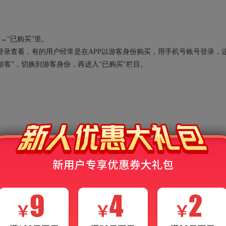
→“已购买”里。
录查看，有的用户经常是在APP以游客身份购买，用手机号账号登录，
“游客”，切换到游客身份，再进入“已购买”栏目。
能的时候却提示“您的额度已用完，需充值后继续使用”？
的过程中，会消耗各种AI算力资源，系统会默认赠送一定的免费额度，当
后才可继续使用AI功能。需要说明的是，出现该提示并不会影响非AI功能