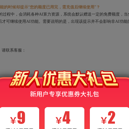
能的时候却提示“您的额度已用完，需充值后继续使用”？
的过程中，会消耗各种AI算力资源，系统会默认赠送一定的免费额度，当
后才可继续使用AI功能。需要说明的是，出现该提示并不会影响非AI功能
请联系客服：
类联考综合能力
433税务专业基础[专业硕士]
47公共管理学
703信息组织
811西方经济学（应用经济学）
管理学
873图情档综合