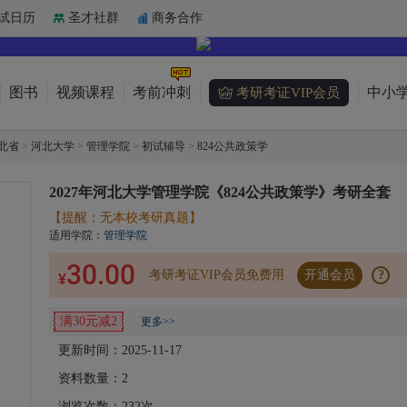
试日历
圣才社群
商务合作
图书
视频课程
考前冲刺
中小学
考研考证VIP会员
北省
>
河北大学
>
管理学院
>
初试辅导
>
824公共政策学
2027年河北大学管理学院《824公共政策学》考研全套
【提醒：无本校考研真题】
适用学院：
管理学院
30.00
考研考证VIP会员免费用
开通会员
?
¥
满30元减2
更多>>
更新时间：2025-11-17
资料数量：
2
浏览次数：
232
次