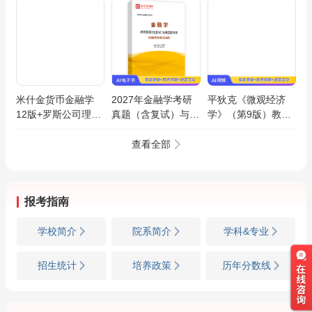
米什金货币金融学
2027年金融学考研
平狄克《微观经济
12版+罗斯公司理财
真题（含复试）与典
学》（第9版）教材
11版+黄达金融学5
型题详解[附赠两套
精讲班
版教材精讲班视频笔
模拟试题]AI讲解
查看全部
记题库套餐
报考指南
学校简介
院系简介
学科&专业
招生统计
培养政策
历年分数线