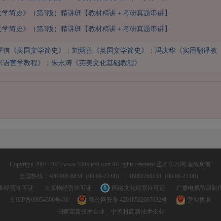
文学简史》（第3版）精讲班【教材精讲＋考研真题串讲】
文学简史》（第3版）精讲班【教材精讲＋考研真题串讲】
耀信《美国文学简史》
；
刘炳善《英国文学简史》
；
冯庆华《实用翻译教
《语言学教程》
；
朱永涛《英美文化基础教程》
Copyright 2007–2023 www.100xuexi.com All rights reserved 圣才学习网 版权所有
全国热线：400-900-8858（09:00-22:00），18001260133（09:00-22:00）
务经营许可证
出版物经营许可证
网络文化经营许可证
广播电视节目制
京ICP备09054306号-30
鄂公网安备 42018502007632号
营业执照
国家高新技术企业
中关村高新技术企业