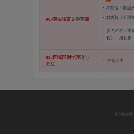
常耀信《美国
刘炳善《英国
808英语语言文学基础
参考教材：
常
程》
；
胡壮麟
822区域国别学理论与
正在整理中...
方法
增值电信业