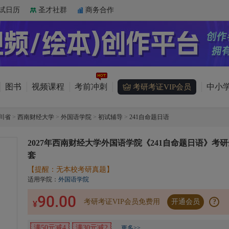
试日历
圣才社群
商务合作
图书
视频课程
考前冲刺
中小学
考研考证VIP会员
川省
>
西南财经大学
>
外国语学院
>
初试辅导
>
241自命题日语
2027年西南财经大学外国语学院《241自命题日语》考研
套
【提醒：无本校考研真题】
适用学院：
外国语学院
90.00
考研考证VIP会员免费用
开通会员
?
¥
满50元减4
满30元减2
更多>>