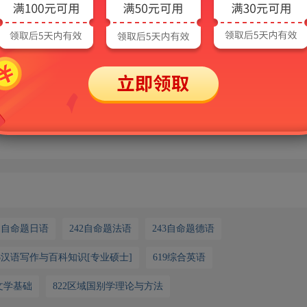
的过程中，会消耗各种AI算力资源，系统会默认赠送一定的免费额度，当
后才可继续使用AI功能。需要说明的是，出现该提示并不会影响非AI功能
请联系客服：
41自命题日语
242自命题法语
243自命题德语
48汉语写作与百科知识[专业硕士]
619综合英语
文学基础
822区域国别学理论与方法