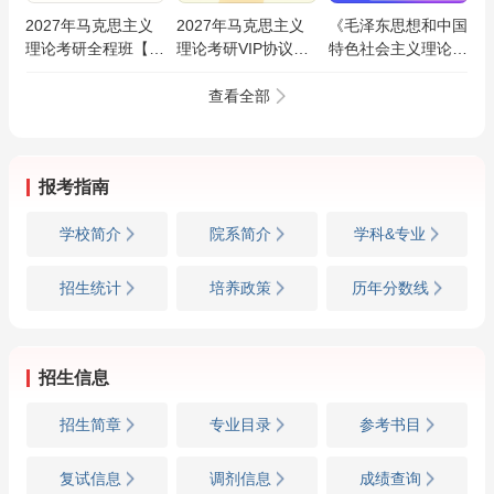
2027年马克思主义
2027年马克思主义
《毛泽东思想和中国
理论考研全程班【马
理论考研VIP协议班
特色社会主义理论体
克思主义基本原理/
【马克思主义基本原
系概论》名校考研真
马克思主义中国化/
理/马克思主义中国
题精讲班
查看全部
思想政治教育/马克
化/思想政治教育/马
思主义发展史】
克思主义发展史】
报考指南
学校简介
院系简介
学科&专业
招生统计
培养政策
历年分数线
招生信息
招生简章
专业目录
参考书目
复试信息
调剂信息
成绩查询