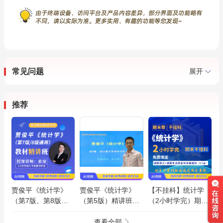
常见问题
展开
推荐
贾俊平《统计学》
贾俊平《统计学》
【不挂科】统计学
（第7版、第8版通
（第5版）精讲班
（2小时学完）期末
用）教材精讲班
【教材精讲＋考研真
速成课
题串讲】
查看全部