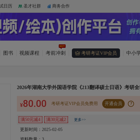
试日历
圣才社群
商务合作
图书
视频课程
考前冲刺
中小学
考研考证VIP会员
2026年湖南大学外国语学院《213翻译硕士日语》考研全
80.00
考研考证VIP会员免费用
开通会员
?
¥
满50元减4
满30元减2
更多>>
更新时间：2025-02-05
资料数量：
3