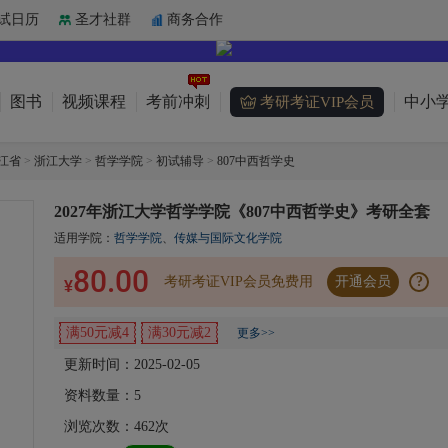
试日历
圣才社群
商务合作
图书
视频课程
考前冲刺
中小学
考研考证VIP会员
江省
>
浙江大学
>
哲学学院
>
初试辅导
>
807中西哲学史
2027年浙江大学哲学学院《807中西哲学史》考研全套
适用学院：
哲学学院
、
传媒与国际文化学院
80.00
考研考证VIP会员免费用
开通会员
?
¥
满50元减4
满30元减2
更多>>
更新时间：2025-02-05
资料数量：
5
浏览次数：
462
次