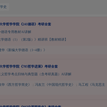
哲学史
江大学哲学学院《241德语》考研全套
二外德语专用教材AI讲解
大学德语（1）（第2版）》精讲班【教材精讲】
建华《新编大学德语（1~4册）》
江大学哲学学院《705哲学进展》考研全套
思主义哲学考点归纳与典型题（含考研真题）AI讲解
敦华《西方哲学简史》
；
冯友兰《中国现代哲学史》
；
马工程《马克思主