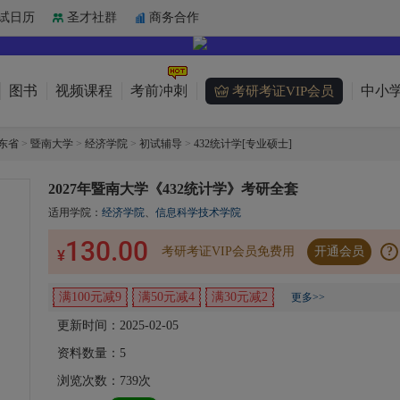
试日历
圣才社群
商务合作
图书
视频课程
考前冲刺
中小学
考研考证VIP会员
东省
>
暨南大学
>
经济学院
>
初试辅导
>
432统计学[专业硕士]
2027年暨南大学《432统计学》考研全套
适用学院：
经济学院
、
信息科学技术学院
130.00
考研考证VIP会员免费用
开通会员
?
¥
满100元减9
满50元减4
满30元减2
更多>>
更新时间：2025-02-05
资料数量：
5
浏览次数：
739
次