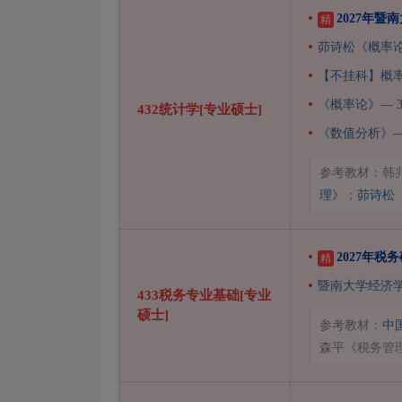
2027年暨
精
茆诗松《概率
【不挂科】概
《概率论》— 
432统计学[专业硕士]
《数值分析》—
参考教材：韩兆
理》
；
茆诗松
2027年
精
暨南大学经济学
433税务专业基础[专业
硕士]
参考教材：
中
森平《税务管