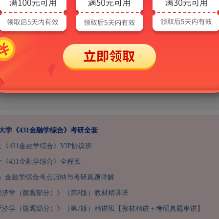
学[专业硕士]
433税务专业基础[专业硕士]
09数学分析
739经济学基础
803西方经济学
810高等代数
南大学《431金融学综合》考研全套
士《431金融学综合》VIP协议班
硕士《431金融学综合》全程班
F）金融学综合考点归纳与考研真题详解
经济学（微观部分）》（第8版）教材精讲班
经济学（微观部分）》（第7版）精讲班【教材精讲＋考研真题串讲】