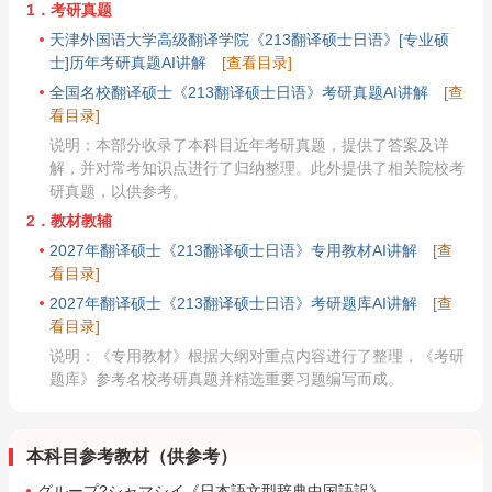
1．考研真题
天津外国语大学高级翻译学院《213翻译硕士日语》[专业硕
士]历年考研真题AI讲解
[查看目录]
全国名校翻译硕士《213翻译硕士日语》考研真题AI讲解
[查
看目录]
说明：本部分收录了本科目近年考研真题，提供了答案及详
解，并对常考知识点进行了归纳整理。此外提供了相关院校考
研真题，以供参考。
2．教材教辅
2027年翻译硕士《213翻译硕士日语》专用教材AI讲解
[查
看目录]
2027年翻译硕士《213翻译硕士日语》考研题库AI讲解
[查
看目录]
说明：《专用教材》根据大纲对重点内容进行了整理，《考研
题库》参考名校考研真题并精选重要习题编写而成。
本科目参考教材（供参考）
グループ?シャマシイ《日本語文型辞典中国語訳》