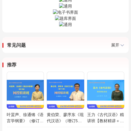
常见问题
展开
推荐
叶蜚声、徐通锵《语
黄伯荣、廖序东《现
王力《古代汉语》精
言学纲要》（修订
代汉语》（增订5
讲班【教材精讲＋考
版）精讲班【教材精
版）精讲班【教材精
研真题串讲】