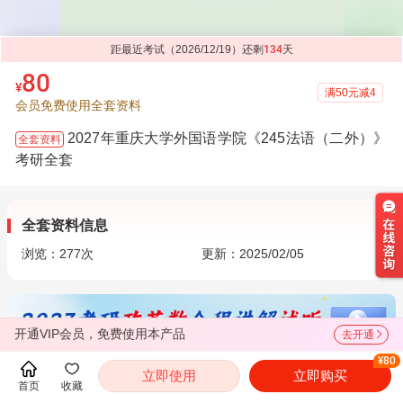
距最近考试（2026/12/19）还剩
134
天
80
¥
满50元减4
会员免费使用全套资料
2027年重庆大学外国语学院《245法语（二外）》
全套资料
考研全套
全套资料信息
浏览：
277
次
更新：2025/02/05
开通VIP会员，免费使用本产品
去开通
¥80
立即使用
立即购买
目录
首页
收藏