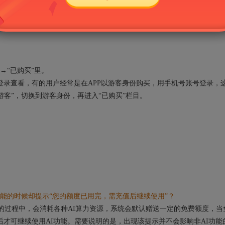
、手机、平板等多端同步使用。电脑端在线版在圣才学习网及旗下网站登录即
平板等移动设备下载安装圣才APP并登录即可使用（同一时间同一个账
→“已购买”里。
录查看，有的用户经常是在APP以游客身份购买，用手机号账号登录，
“游客”，切换到游客身份，再进入“已购买”栏目。
能的时候却提示“您的额度已用完，需充值后继续使用”？
的过程中，会消耗各种AI算力资源，系统会默认赠送一定的免费额度，当
后才可继续使用AI功能。需要说明的是，出现该提示并不会影响非AI功能