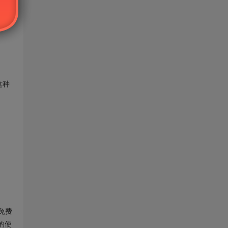
可使
号只
这种
免费
的使