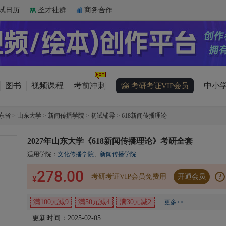
试日历
圣才社群
商务合作
图书
视频课程
考前冲刺
中小学
考研考证VIP会员
东省
>
山东大学
>
新闻传播学院
>
初试辅导
>
618新闻传播理论
2027年山东大学《618新闻传播理论》考研全套
适用学院：
文化传播学院
、
新闻传播学院
278.00
考研考证VIP会员免费用
开通会员
?
¥
满100元减9
满50元减4
满30元减2
更多>>
更新时间：2025-02-05