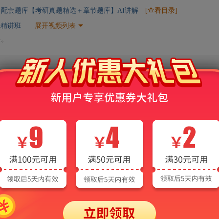
）配套题库【考研真题精选＋章节题库】AI讲解
[查看目录]
授精讲班
展开视频列表
料。
AI电子书常见问题