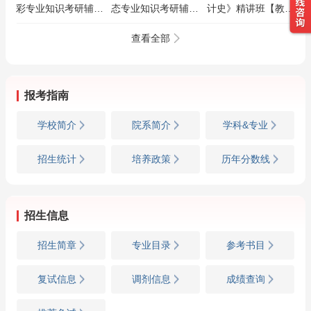
彩专业知识考研辅导
态专业知识考研辅导
计史》精讲班【教材
教材【核心讲义＋案
教材【核心讲义＋案
精讲＋考研真题串
例分析】AI讲解
例分析】AI讲解
讲】
查看全部
报考指南
学校简介
院系简介
学科&专业
招生统计
培养政策
历年分数线
招生信息
招生简章
专业目录
参考书目
复试信息
调剂信息
成绩查询