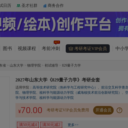
试日历
圣才社群
商务合作
图书
视频课程
考前冲刺
中小学
考研考证VIP会员
东省
>
山东大学
>
物理学院
>
初试辅导
>
829量子力学
2027年山东大学《829量子力学》考研全套
适用学院：
高等技术研究院（热科学与工程研究中心）
、
前沿交叉科学青
院
、
物理学院
、
核科学与能源动力学院（威海核技术前沿创新研究院）
、
学与技术学院
、
核科学与能源动力学院
70.00
考研考证VIP会员免费用
开通会员
?
¥
满50元减4
满30元减2
更多>>