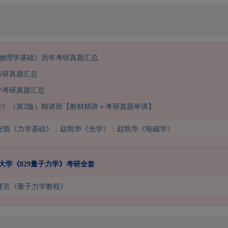
7物理学基础》历年考研真题汇总
考研真题汇总
学考研真题汇总
学》（第2版）精讲班【教材精讲＋考研真题串讲】
安慎《力学基础》
；
赵凯华《光学》
；
赵凯华《电磁学》
东大学《829量子力学》考研全套
谨言《量子力学教程》