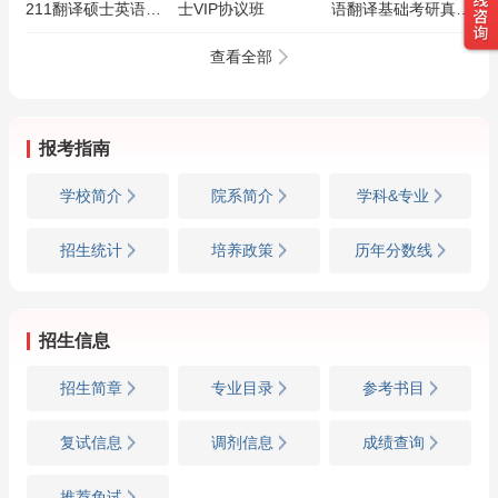
211翻译硕士英语
士VIP协议班
语翻译基础考研真题
357英语翻译基础
与典型题详解（第3
448汉语写作与百科
版）
查看全部
知识考研真题与典型
题模拟试题详解
报考指南
学校简介
院系简介
学科&专业
招生统计
培养政策
历年分数线
招生信息
招生简章
专业目录
参考书目
复试信息
调剂信息
成绩查询
推荐免试