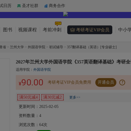
试日历
圣才社群
商务合作
图书
视频课程
考前冲刺
中小学
考研考证VIP会员
肃省
>
兰州大学
>
外国语学院
>
初试辅导
>
357翻译基础（英语）[专业硕士]
2027年兰州大学外国语学院《357英语翻译基础》考研全
适用学院：
外国语学院
90.00
考研考证VIP会员免费用
开通会员
?
¥
满50元减4
满30元减2
更多>>
更新时间：2025-02-05
资料数量：
4
浏览次数：
64
次