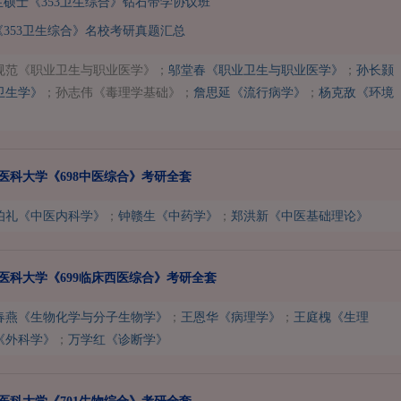
卫生硕士《353卫生综合》钻石带学协议班
353卫生综合》名校考研真题汇总
规范《职业卫生与职业医学》；
邬堂春《职业卫生与职业医学》
；
孙长颢
卫生学》
；孙志伟《毒理学基础》；
詹思延《流行病学》
；
杨克敌《环境
国医科大学《698中医综合》考研全套
伯礼《中医内科学》
；
钟赣生《中药学》
；
郑洪新《中医基础理论》
国医科大学《699临床西医综合》考研全套
春燕《生物化学与分子生物学》
；
王恩华《病理学》
；
王庭槐《生理
《外科学》
；
万学红《诊断学》