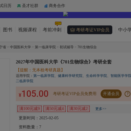
试日历
圣才社群
商务合作
图书
视频课程
考前冲刺
中小学
考研考证VIP会员
宁省
>
中国医科大学
>
第一临床学院
>
初试辅导
>
701生物综合
2027年中国医科大学《701生物综合》考研全套
【提醒：无本校考研真题】
适用学院：
第一临床学院
、
健康科学研究院
、
生命科学学院
、
智能医学学
二临床学院
105.00
考研考证VIP会员免费用
开通会员
?
¥
满100元减9
满50元减4
满30元减2
更多>>
更新时间：2025-02-05
资料数量：
7