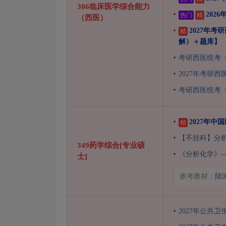
306临床医学综合能力
202
热门
精
（西医）
2027年
精
解）＋题库】
考研西医统考《
2027年考研
考研西医统考《
2027年中
精
【不挂科】分
349药学综合[专业硕
《分析化学》—
士]
参考教材：
陆
2027年公共卫