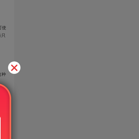
可使
号只
这种