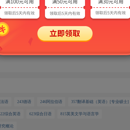
能的时候却提示“您的额度已用完，需充值后继续使用”？
的过程中，会消耗各种AI算力资源，系统会默认赠送一定的免费额度，当
后才可继续使用AI功能。需要说明的是，出现该提示并不会影响非AI功能
请联系客服：
2法语
243德语
246阿拉伯语
357翻译基础（英语）[专业硕士]
622综合英语
623综合日语
815英美文学与语言学
研究概论