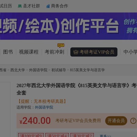
试日历
圣才社群
商务合作
图书
视频课程
考前冲刺
中小学
考研考证VIP会员
西省
>
西北大学
>
外国语学院
>
初试辅导
>
815英美文学与语言学
2027年西北大学外国语学院《815英美文学与语言学》考
全套
【提醒：无本校考研真题】
适用学院：
外国语学院
240.00
考研考证VIP会员免费用
开通会员
?
¥
满100元减9
满50元减4
满30元减2
更多>>