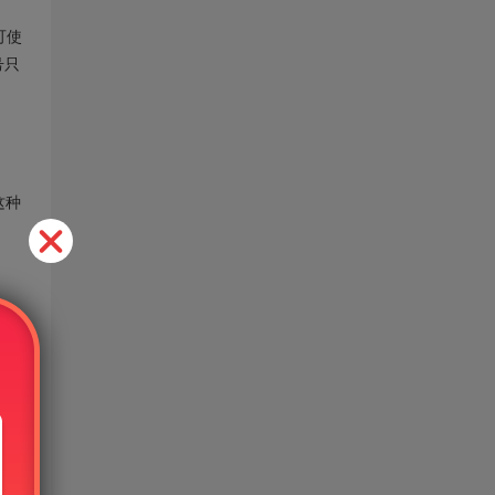
可使
号只
这种
免费