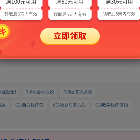
后才可继续使用AI功能。需要说明的是，出现该提示并不会影响非AI功能
请联系客服：
专业硕士]
610社会学理论
616经济学原理
概论
851西方经济学
853社会研究方法
863数字经济基础