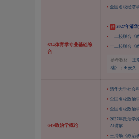
全国名校经济
2027年
精
十二校联合《
634体育学专业基础综
十二校联合《
合
参考教材：
王
础》
；
田麦久
清华大学社会科
全国名校政治
全国名校政治
2027年政治
649政治学概论
AI讲解
王浦劬《政治学