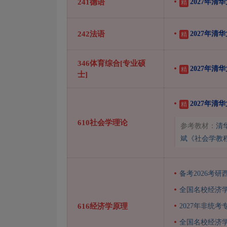
241德语
2027年清
精
242法语
2027年清
精
346体育综合[专业硕
2027年
精
士]
2027年
精
610社会学理论
参考教材：
清
斌《社会学教
备考2026考
全国名校经济学
616经济学原理
2027年非统
全国名校经济