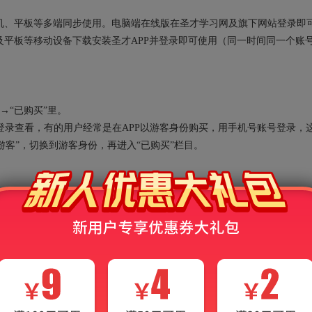
、手机、平板等多端同步使用。电脑端在线版在圣才学习网及旗下网站登录即
平板等移动设备下载安装圣才APP并登录即可使用（同一时间同一个账
→“已购买”里。
录查看，有的用户经常是在APP以游客身份购买，用手机号账号登录，
“游客”，切换到游客身份，再进入“已购买”栏目。
能的时候却提示“您的额度已用完，需充值后继续使用”？
的过程中，会消耗各种AI算力资源，系统会默认赠送一定的免费额度，当