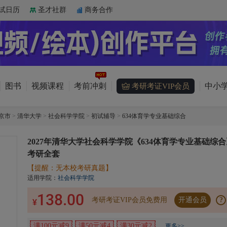
试日历
圣才社群
商务合作
图书
视频课程
考前冲刺
中小学
考研考证VIP会员
京市
>
清华大学
>
社会科学学院
>
初试辅导
>
634体育学专业基础综合
2027年清华大学社会科学学院《634体育学专业基础综合
考研全套
【提醒：无本校考研真题】
适用学院：
社会科学学院
138.00
考研考证VIP会员免费用
开通会员
?
¥
满100元减9
满50元减4
满30元减2
更多>>