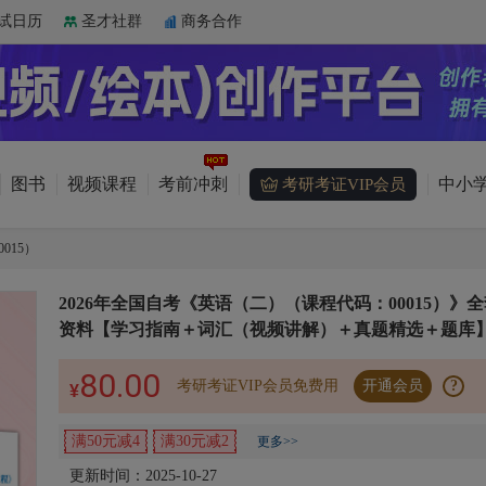
试日历
圣才社群
商务合作
图书
视频课程
考前冲刺
中小学
考研考证VIP会员
015）
2026年全国自考《英语（二）（课程代码：00015）》
资料【学习指南＋词汇（视频讲解）＋真题精选＋题库
80.00
考研考证VIP会员免费用
开通会员
?
¥
满50元减4
满30元减2
更多>>
更新时间：2025-10-27