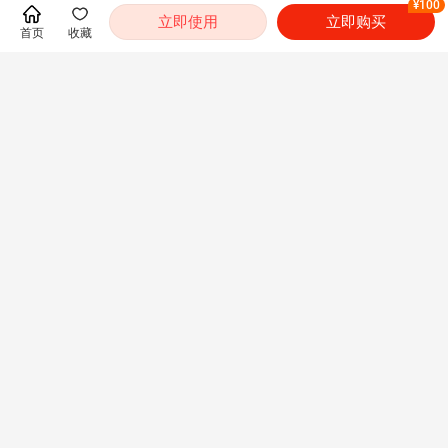
¥100
立即使用
立即购买
首页
收藏
常见问题
展开
推荐
管理学考研真题与典
2027年非统考专业
2027年管理学考研
型题详解（第16
课辅导：管理学考研
真题与典型题AI讲解
版）
考前冲刺班（网授）