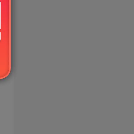
可使
号只
这种