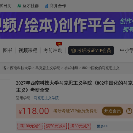
试日历
圣才社群
商务合作
图书
视频课程
考前冲刺
中小学
考研考证VIP会员
川省
>
西南科技大学
>
马克思主义学院
>
初试辅导
>
802中国化的马克思主义
2027年西南科技大学马克思主义学院《802中国化的马克
主义》考研全套
适用学院：
马克思主义学院
118.00
考研考证VIP会员免费用
开通会员
?
¥
满100元减9
满50元减4
满30元减2
更多>>