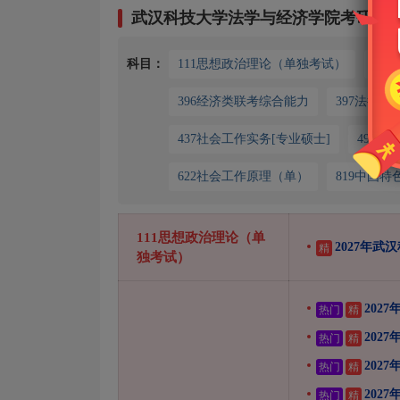
武汉科技大学法学与经济学院考研专
科目：
111思想政治理论（单独考试）
19
396经济类联考综合能力
397法律
437社会工作实务[专业硕士]
497
622社会工作原理（单）
819中国
111思想政治理论（单
2027年
精
独考试）
202
热门
精
202
热门
精
202
热门
精
202
热门
精