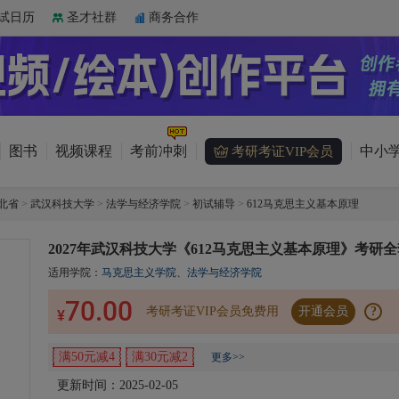
试日历
圣才社群
商务合作
图书
视频课程
考前冲刺
中小学
考研考证VIP会员
北省
>
武汉科技大学
>
法学与经济学院
>
初试辅导
>
612马克思主义基本原理
2027年武汉科技大学《612马克思主义基本原理》考研全
适用学院：
马克思主义学院
、
法学与经济学院
70.00
考研考证VIP会员免费用
开通会员
?
¥
满50元减4
满30元减2
更多>>
更新时间：2025-02-05