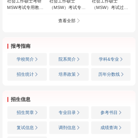
社会工作硕士考研
社会工作硕士
社会工作硕士
MSW考试专用教材
（MSW）考试专用
（MSW）考试过关
过关必做习题集含历
教材 （第2版）
必做习题集（含历年
年真题
真题）（第3版）
查看全部
报考指南
学校简介
院系简介
学科&专业
招生统计
培养政策
历年分数线
招生信息
招生简章
专业目录
参考书目
复试信息
调剂信息
成绩查询