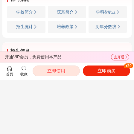
学校简介
院系简介
学科&专业
招生统计
培养政策
历年分数线
招生信息
开通VIP会员，免费使用本产品
去开通
招生简章
专业目录
参考书目
¥30
立即使用
立即购买
首页
收藏
复试信息
调剂信息
成绩查询
推荐免试
都翻到这里了，就下载圣才电子书APP吧！