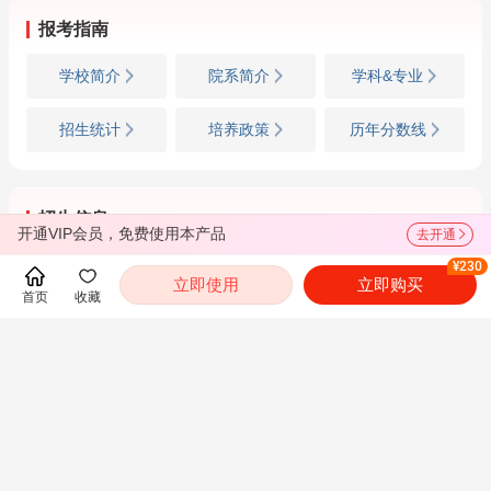
报考指南
学校简介
院系简介
学科&专业
招生统计
培养政策
历年分数线
招生信息
开通VIP会员，免费使用本产品
去开通
招生简章
专业目录
参考书目
¥230
立即使用
立即购买
首页
收藏
复试信息
调剂信息
成绩查询
推荐免试
都翻到这里了，就下载圣才电子书APP吧！