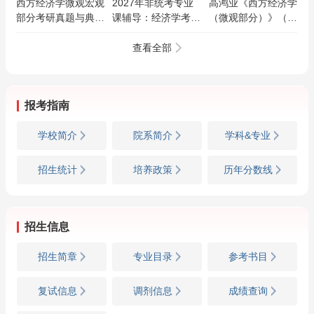
西方经济学微观宏观
2027年非统考专业
高鸿业《西方经济学
部分考研真题与典型
课辅导：经济学考研
（微观部分）》（第
题详解
导学班（网授）
8版）教材精讲班
查看全部
报考指南
学校简介
院系简介
学科&专业
招生统计
培养政策
历年分数线
招生信息
招生简章
专业目录
参考书目
复试信息
调剂信息
成绩查询