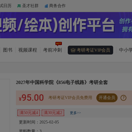
试日历
圣才社群
商务合作
图书
视频课程
考前冲刺
中小学
考研考证VIP会员
2027年中国科学院《856电子线路》考研全套
95.00
考研考证VIP会员免费用
开通会员
?
¥
满50元减4
满30元减2
更多>>
更新时间：2025-02-05
资料数量：
3