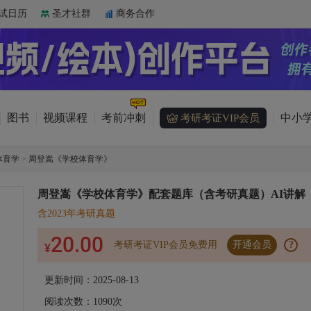
试日历
圣才社群
商务合作
图书
视频课程
考前冲刺
中小学
考研考证VIP会员
体育学
>
周登嵩《学校体育学》
周登嵩《学校体育学》配套题库（含考研真题）AI讲解
含2023年考研真题
20.00
考研考证VIP会员免费用
开通会员
?
¥
更新时间：2025-08-13
阅读次数：
1090
次