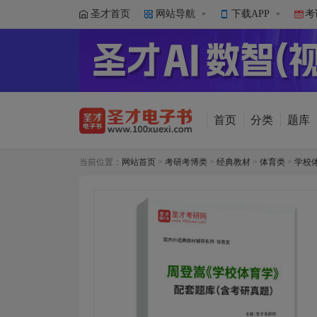
圣才首页
网站导航
下载APP
考
首页
分类
题库
当前位置：
网站首页
>
考研考博类
>
经典教材
>
体育类
>
学校