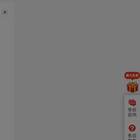
售前
咨询
售后