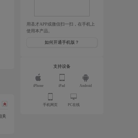
用圣才APP或微信扫一扫，在手机上
使用本产品。
如何开通手机版？
支持设备
iPhone
iPad
Android
手机网页
PC在线
相关