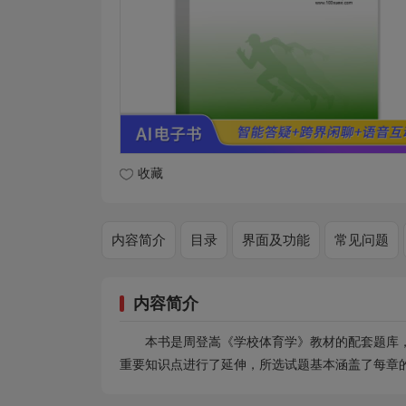
收藏
内容简介
目录
界面及功能
常见问题
内容简介
本书是周登嵩《学校体育学》教材的配套题库
重要知识点进行了延伸，所选试题基本涵盖了每章