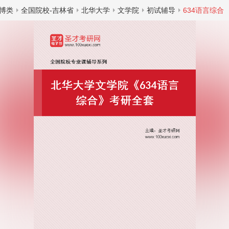
博类
全国院校-吉林省
北华大学
文学院
初试辅导
634语言综合