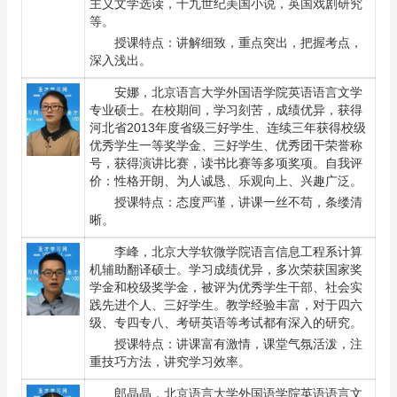
主义文学选读，十九世纪美国小说，英国戏剧研究
等。
授课特点：讲解细致，重点突出，把握考点，
深入浅出。
安娜
，北京语言大学外国语学院英语语言文学
专业硕士。在校期间，学习刻苦，成绩优异，获得
河北省2013年度省级三好学生、连续三年获得校级
优秀学生一等奖学金、三好学生、优秀团干荣誉称
号，获得演讲比赛，读书比赛等多项奖项。自我评
价：性格开朗、为人诚恳、乐观向上、兴趣广泛。
授课特点：态度严谨，讲课一丝不苟，条缕清
晰。
李峰
，北京大学软微学院语言信息工程系计算
机辅助翻译硕士。学习成绩优异，多次荣获国家奖
学金和校级奖学金，被评为优秀学生干部、社会实
践先进个人、三好学生。教学经验丰富，对于四六
级、专四专八、考研英语等考试都有深入的研究。
授课特点：讲课富有激情，课堂气氛活泼，注
重技巧方法，讲究学习效率。
郎晶晶
，北京语言大学外国语学院英语语言文