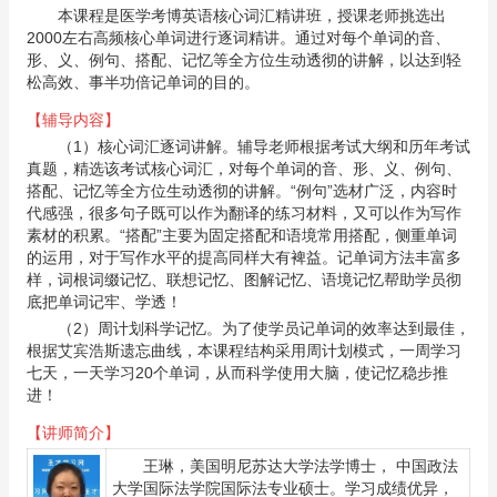
本课程是医学考博英语核心词汇精讲班，授课老师挑选出
2000左右高频核心单词进行逐词精讲。通过对每个单词的音、
形、义、例句、搭配、记忆等全方位生动透彻的讲解，以达到轻
松高效、事半功倍记单词的目的。
【辅导内容】
（1）核心词汇逐词讲解。辅导老师根据考试大纲和历年考试
真题，精选该考试核心词汇，对每个单词的音、形、义、例句、
搭配、记忆等全方位生动透彻的讲解。“例句”选材广泛，内容时
代感强，很多句子既可以作为翻译的练习材料，又可以作为写作
素材的积累。“搭配”主要为固定搭配和语境常用搭配，侧重单词
的运用，对于写作水平的提高同样大有裨益。记单词方法丰富多
样，词根词缀记忆、联想记忆、图解记忆、语境记忆帮助学员彻
底把单词记牢、学透！
（2）周计划科学记忆。为了使学员记单词的效率达到最佳，
根据艾宾浩斯遗忘曲线，本课程结构采用周计划模式，一周学习
七天，一天学习20个单词，从而科学使用大脑，使记忆稳步推
进！
【讲师简介】
王琳
，美国明尼苏达大学法学博士， 中国政法
大学国际法学院国际法专业硕士。学习成绩优异，