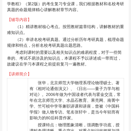
学教程》（第2版）的考生复习专业课，我们根据教材和名校考研
真题的命题规律精心讲解教材章节内容。
【辅导内容】
（1）精讲教材核心考点。按照教材篇章结构，讲解教材的重
难知识点。
（2）串讲名校考研真题。通过分析历年考研真题，梳理命题
规律和特点，分析名校考研真题出题思路。
考虑到课时的需要以及相关知识点的难易程度，对于一些简
单的、考试不易涉及的知识点，本课程不予以讲述或一带而过，
故建议在学习本课程之前提前复习一遍教材。
【讲师简介】
张华
，北京师范大学物理系理论物理硕士。著
有《相对论通俗演义》、《日出——量子力学与相
对论》。2006年做为中国读者代表与霍金交流，常
年在北京师范大学、水晶石教育、果壳网、南菁中
学、竺可桢中学等兼职讲课和讲座，曾被《中国科
学报》做人物专访。笔名张轩中，是当今年轻而有
影响力的80后科普作家。
授课特点：物理图象清晰，强调数学功底，授
课时条理清晰，重点突出，对重点知识的把握与强