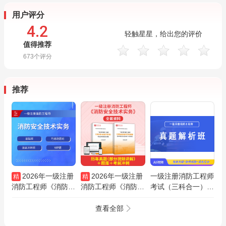
用户评分
4.2
轻触星星，给出您的评价
值得推荐
673
个评分
推荐
2026年一级注册
2026年一级注册
一级注册消防工程师
精
精
消防工程师《消防安
消防工程师《消防安
考试（三科合一）真
全技术实务》VIP班/
全技术实务》全套资
题解析班
基础班/巧练刷题班/
料【历年真题（部分
查看全部
拔高冲刺班
视频讲解）＋题库＋