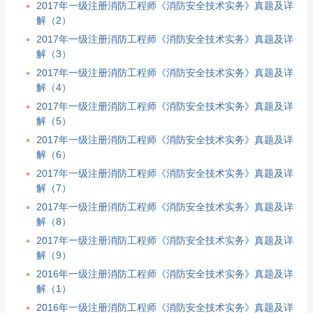
2017年一级注册消防工程师《消防安全技术实务》真题及详
解（2）
2017年一级注册消防工程师《消防安全技术实务》真题及详
解（3）
2017年一级注册消防工程师《消防安全技术实务》真题及详
解（4）
2017年一级注册消防工程师《消防安全技术实务》真题及详
解（5）
2017年一级注册消防工程师《消防安全技术实务》真题及详
解（6）
2017年一级注册消防工程师《消防安全技术实务》真题及详
解（7）
2017年一级注册消防工程师《消防安全技术实务》真题及详
解（8）
2017年一级注册消防工程师《消防安全技术实务》真题及详
解（9）
2016年一级注册消防工程师《消防安全技术实务》真题及详
解（1）
2016年一级注册消防工程师《消防安全技术实务》真题及详