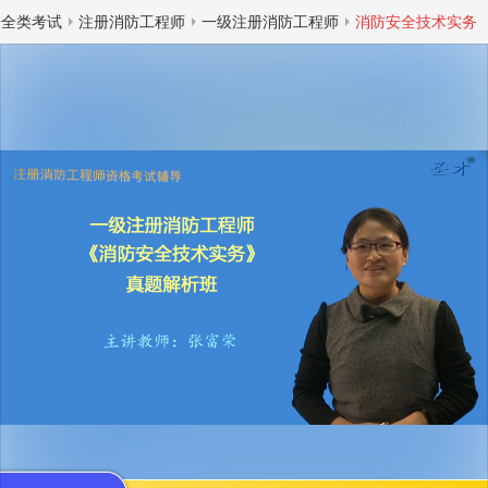
安全类考试
注册消防工程师
一级注册消防工程师
消防安全技术实务