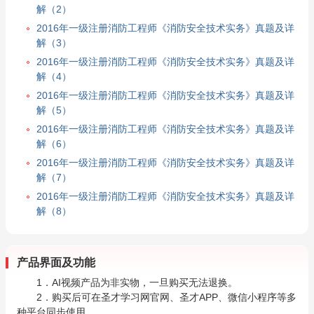
解（2）
2016年一级注册消防工程师《消防安全技术实务》真题及详
解（3）
2016年一级注册消防工程师《消防安全技术实务》真题及详
解（4）
2016年一级注册消防工程师《消防安全技术实务》真题及详
解（5）
2016年一级注册消防工程师《消防安全技术实务》真题及详
解（6）
2016年一级注册消防工程师《消防安全技术实务》真题及详
解（7）
2016年一级注册消防工程师《消防安全技术实务》真题及详
解（8）
产品界面及功能
1．AI视频产品为非实物，一旦购买无法退换。
2．购买后可在圣才学习网官网、圣才APP、微信小程序等多
种平台同步使用。