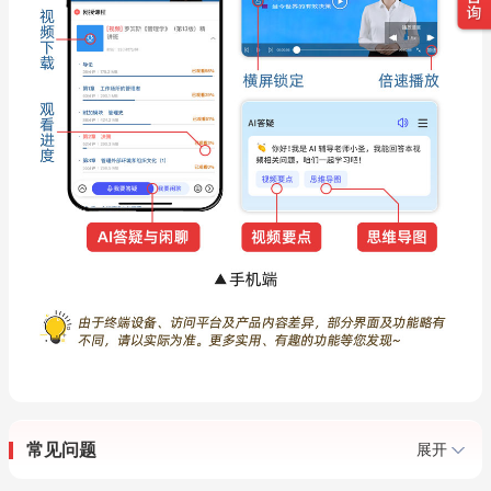
常见问题
展开