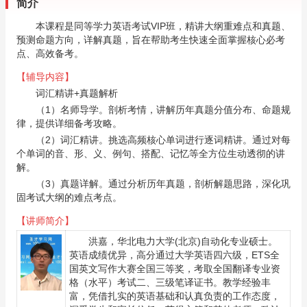
简介
本课程是同等学力英语考试VIP班，精讲大纲重难点和真题、
预测命题方向，详解真题，旨在帮助考生快速全面掌握核心必考
点、高效备考。
【辅导内容】
词汇精讲+真题解析
（1）名师导学。剖析考情，讲解历年真题分值分布、命题规
律，提供详细备考攻略。
（2）词汇精讲。挑选高频核心单词进行逐词精讲。通过对每
个单词的音、形、义、例句、搭配、记忆等全方位生动透彻的讲
解。
（3）真题详解。通过分析历年真题，剖析解题思路，深化巩
固考试大纲的难点考点。
【讲师简介】
洪嘉
，华北电力大学(北京)自动化专业硕士。
英语成绩优异，高分通过大学英语四六级，ETS全
国英文写作大赛全国三等奖，考取全国翻译专业资
格（水平）考试二、三级笔译证书。教学经验丰
富，凭借扎实的英语基础和认真负责的工作态度，