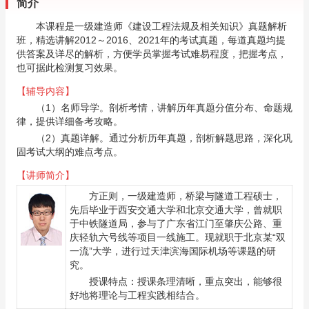
简介
本课程是一级建造师《建设工程法规及相关知识》真题解析
班，精选讲解2012～2016、2021年的考试真题，每道真题均提
供答案及详尽的解析，方便学员掌握考试难易程度，把握考点，
也可据此检测复习效果。
【辅导内容】
（1）名师导学。剖析考情，讲解历年真题分值分布、命题规
律，提供详细备考攻略。
（2）真题详解。通过分析历年真题，剖析解题思路，深化巩
固考试大纲的难点考点。
【讲师简介】
方正则
，一级建造师，桥梁与隧道工程硕士，
先后毕业于西安交通大学和北京交通大学，曾就职
于中铁隧道局，参与了广东省江门至肇庆公路、重
庆轻轨六号线等项目一线施工。现就职于北京某“双
一流”大学，进行过天津滨海国际机场等课题的研
究。
授课特点：授课条理清晰，重点突出，能够很
好地将理论与工程实践相结合。