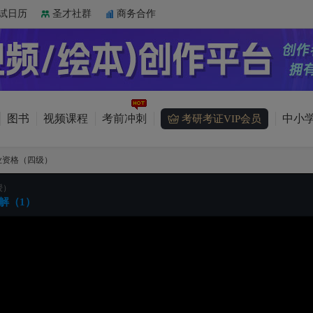
试日历
圣才社群
商务合作
图书
视频课程
考前冲刺
中小学
考研考证VIP会员
业资格（四级）
授）
解（1）