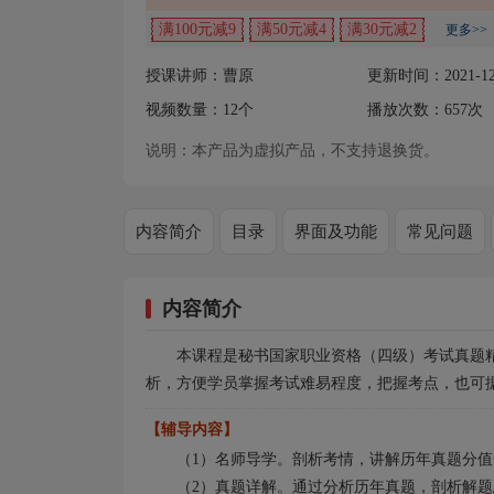
满100元减9
满50元减4
满30元减2
更多>>
授课讲师：曹原
更新时间：2021-12
视频数量：
12
个
播放次数：
657
次
说明：本产品为虚拟产品，不支持退换货。
内容简介
目录
界面及功能
常见问题
内容简介
本课程是秘书国家职业资格（四级）考试真题精讲
析，方便学员掌握考试难易程度，把握考点，也可
【辅导内容】
（1）名师导学。剖析考情，讲解历年真题分
（2）真题详解。通过分析历年真题，剖析解