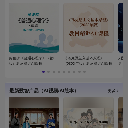
彭聃龄《普通心理学》（第6
《马克思主义基本原理》
刘鸿
版）教材精讲AI课程
（2023年版）教材精讲AI课程
版）
最新数智产品（AI视频/AI绘本）
更多