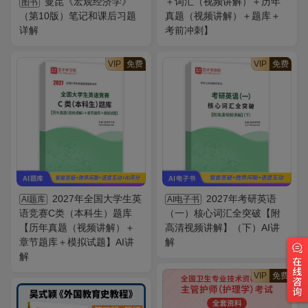
曼昆《宏观经济学》
＋词汇（视频讲解）＋历年
图书
（第10版）笔记和课后习题
真题（视频讲解）＋题库＋
详解
考前冲刺】
VIP
免费
VIP
免费
2027年全国大学生英
2027年考研英语
AI题库
AI电子书
语竞赛C类（本科生）题库
（一）核心词汇全突破【附
【历年真题（视频讲解）＋
高清视频讲解】（下）AI讲
章节题库＋模拟试题】AI讲
解
解
VIP
免费