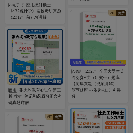
应用统计硕士
AI电子书
《432统计学》名校考研真题
VIP
免费
（2017年前）AI讲解
2027年全国大学生英
AI题库
语竞赛A类（研究生）题库
【历年真题（视频讲解）＋
张大均教育心理学第三
章节题库＋模拟试题】AI讲
图书
版 教材+笔记和课后习题含考
解
研真题详解
VIP
免费