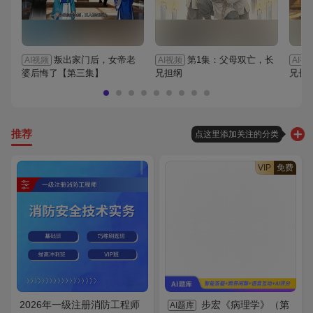
叛出家门后，女帝老
第1集：父母双亡，长
AI视频
AI视频
AI视
婆后悔了【第三集】
兄担纲
兄长
推荐
点这里添加关注的分类
VIP
免费
2026年一级注册消防工程师
步宏《病理学》（第
AI题库