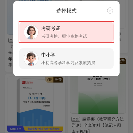
选择模式
考研考证
2026年国际中文教师
全套
考研考博、职业资格考试
2027年同等学力申硕
证书考试全套资料【复习手
全套
《法学学科综合水平考试》
册＋真题样题＋题库】
全套资料【考点视频班＋历
中小学
年真题（视频讲解）＋考点
VIP
免费
小初高各学科学习及素质拓展
手册＋题库＋考前冲刺】
VIP
免费
裴娣娜《教育研究方法
全套
导论》全套资料【笔记＋题
库＋视频】