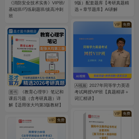
《消防安全技术实务》VIP班/
9版）配套题库【考研真题精
基础班/巧练刷题班/拔高冲刺
选＋章节题库】AI讲解
班
VIP
免费
2027年同等学力英语
AI视频
《教育心理学》笔记和
考试网授VIP班【真题精讲＋
图书
课后习题（含考研真题）详
词汇精讲】
解【适用张大均第3版教材】
VIP
免费
VIP
免费