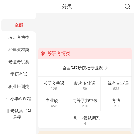
分类
全部
考研考博类
经典教材类
考研考博类
考证考试类
全国547所院校专业课
学历考试
考研公共课
统考专业课
非统考专业课
职业培训类
128
59
633
中小学AI课程
专业硕士
同等学力申硕
考博
452
210
151
非考试类（AI
课程）
一对一/复试调剂
4