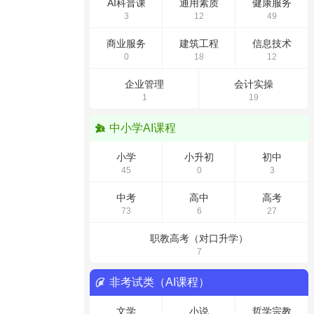
AI科普课
通用素质
健康服务
3
12
49
商业服务
建筑工程
信息技术
0
18
12
企业管理
会计实操
1
19
中小学AI课程
小学
小升初
初中
45
0
3
中考
高中
高考
73
6
27
职教高考（对口升学）
7
非考试类（AI课程）
文学
小说
哲学宗教