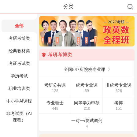
分类
全部
考研考博类
经典教材类
考研考博类
考证考试类
全国547所院校专业课
学历考试
考研公共课
统考专业课
非统考专业课
职业培训类
128
59
626
中小学AI课程
专业硕士
同等学力申硕
考博
449
210
151
非考试类（AI
课程）
一对一/复试调剂
4