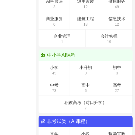
AI科普课
通用素质
健康服务
3
12
49
商业服务
建筑工程
信息技术
0
18
12
企业管理
会计实操
1
19
中小学AI课程
小学
小升初
初中
45
0
3
中考
高中
高考
73
6
27
职教高考（对口升学）
7
非考试类（AI课程）
文学
小说
哲学宗教